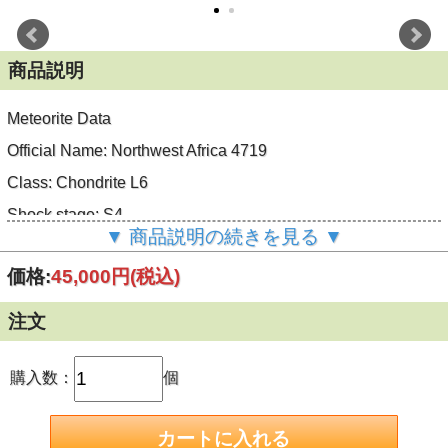
商品説明
Meteorite Data
Official Name: Northwest Africa 4719
Class: Chondrite L6
Shock stage: S4
▼ 商品説明の続きを見る ▼
Weathering grade: W2
価格:
45,000円
(税込)
The Meteoritical Society Database →
注文
標本データ
重量： 22g
購入数：
個
サイズ： 60x25x7mm
形状： スライス、顕著なショックベインあり