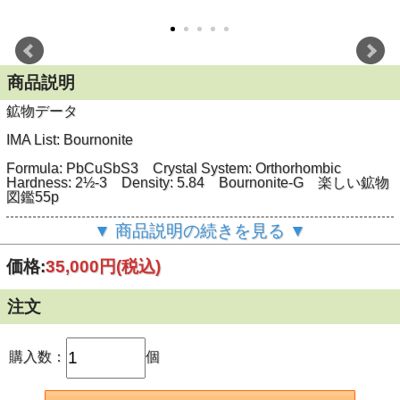
商品説明
鉱物データ
IMA List: Bournonite
Formula: PbCuSbS
3
Crystal System: Orthorhombic
Hardness: 2½-3 Density: 5.84 Bournonite-G 楽しい鉱物
図鑑55p
Type Locality: イギリス Cornwall, St Endellion, Wheal
▼ 商品説明の続きを見る ▼
Boys(1805年)
価格:
35,000円
(税込)
名前はフランス人鉱物学者 J. L. de Bournon (1751-1825)よ
り
注文
標本データ
産地： 埼玉県中津川市秩父鉱山大黒坑
購入数：
個
サイズ： 3.7ｘ1.6ｘ1.2cm