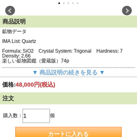
商品説明
鉱物データ
IMA List: Quartz
Formula: SiO
2
Crystal System: Trigonal Hardness: 7
Density: 2.66
楽しい鉱物図鑑（愛蔵版）74p
▼ 商品説明の続きを見る ▼
標本データ
価格:
48,000円
(税込)
産地： マダガスカル Alaotra-Mangoro, Andilamena dist,
Marovoalavo Mine
注文
サイズ： 3.4x3.4x1.2cm
日本式双晶の上に紫水晶が成長しているユニークな標本です
購入数：
個