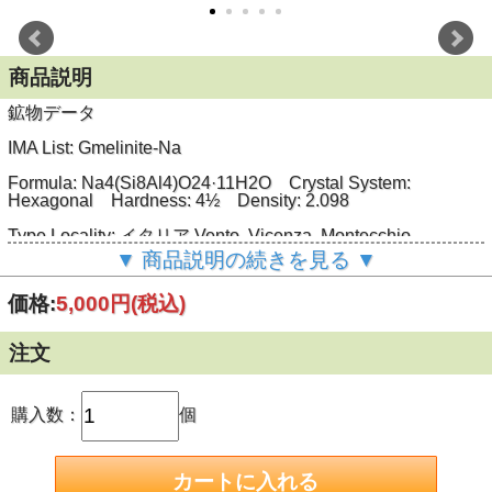
商品説明
鉱物データ
IMA List: Gmelinite-Na
Formula: Na
4
(Si
8
Al
4
)O
24
·11H
2
O Crystal System:
Hexagonal Hardness: 4½ Density: 2.098
Type Locality: イタリア Vento, Vicenza, Montecchio
Maggiore, San Pietro, Monte Nero
▼ 商品説明の続きを見る ▼
名前はドイツ人化学者（鉱物学者）Christian Gottlob
Gmelin（1792～1860）より
価格:
5,000円
(税込)
標本データ
注文
産地： オーストラリア Victoria, Mormington, Flinders
サイズ： 4x2.1x2cm
購入数：
個
赤みを帯びる透明結晶が本鉱で、無色～白色透明の方沸石を
伴います