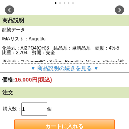
商品説明
鉱物データ
IMAリスト：Augelite
化学式：Al
2
PO
4
(OH)
3
結晶系：単斜晶系 硬度：4½-5
比重：2.704 劈開：完全
原産地：スウェーデン Skåne, Bromölla, Näsum, Västanå鉱
山(1868年)
▼ 商品説明の続きを見る ▼
名前は「真珠光沢」を意味するギリシャ語より
価格:
15,000円
(税込)
標本データ
注文
産地： ペルー La Libertad, Huamachuco, Mina Mundo
Nuevo
購入数：
個
サイズ： 6.5ｘ3.5ｘ2.2cm
水晶を伴います