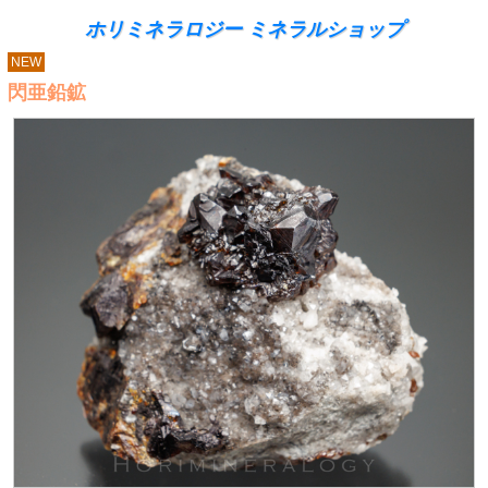
ホリミネラロジー ミネラルショップ
NEW
閃亜鉛鉱