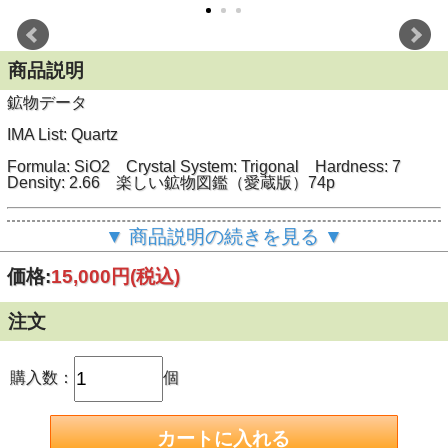
商品説明
鉱物データ
IMA List: Quartz
Formula: SiO
2
Crystal System: Trigonal Hardness: 7
Density: 2.66 楽しい鉱物図鑑（愛蔵版）74p
標本データ
▼ 商品説明の続きを見る ▼
産地： 鳥取県東伯郡三朝町福山
価格:
15,000円
(税込)
サイズ： 4.5ｘ3.2ｘ2.6cm
注文
購入数：
個