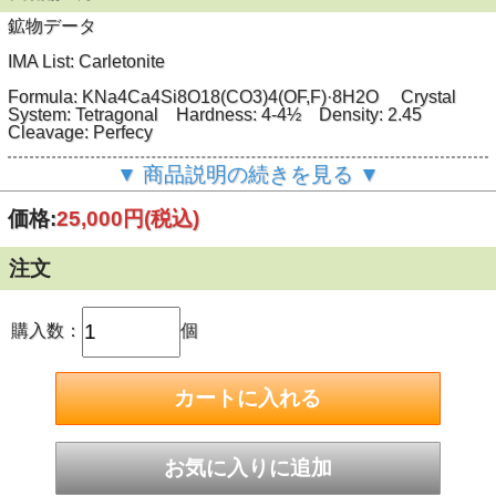
鉱物データ
IMA List: Carletonite
Formula: KNa
4
Ca
4
Si
8
O
18
(CO
3
)
4
(OF,F)·8H
2
O Crystal
System: Tetragonal Hardness: 4-4½ Density: 2.45
Cleavage: Perfecy
Type Locality: カナダ Québec, Rouville Co., Mont Saint-
▼ 商品説明の続きを見る ▼
Hilaire(1971年)
価格:
25,000円
(税込)
名前はカナダ Otawa市のカーレトン大学より
産出は原産地のみの希産鉱物
注文
標本データ
購入数：
個
産地： カナダ Québec, Rouville Co., Mont Saint-Hilaire
（原産地）
サイズ： 5x4x3.3cm